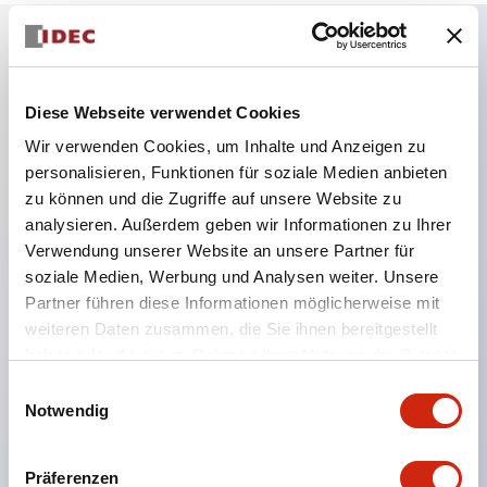
Hauptmerkmale
Diese Webseite verwendet Cookies
Kombinieren Sie mehrere Kontrollleuchten und
Wir verwenden Cookies, um Inhalte und Anzeigen zu
Drucktaster in einem einzigen Schalttafelausschnitt
personalisieren, Funktionen für soziale Medien anbieten
zu können und die Zugriffe auf unsere Website zu
LED- oder Glühlampenbeleuchtung
analysieren. Außerdem geben wir Informationen zu Ihrer
6 V
Verwendung unserer Website an unsere Partner für
12 V
soziale Medien, Werbung und Analysen weiter. Unsere
oder 24 V AC/DC 120 V oder 240 V AC
Partner führen diese Informationen möglicherweise mit
weiteren Daten zusammen, die Sie ihnen bereitgestellt
Bis zu 200 Fenster (10 Reihen mal 20 Spalten)
haben oder die sie im Rahmen Ihrer Nutzung der Dienste
Verschiedene Fenstergrößen und Drucktaster
gesammelt haben.
Einwilligungsauswahl
können in nahezu jeder Kombination kombiniert
Notwendig
werden
Mehrschichtige Linsenkonstruktion ermöglicht
Präferenzen