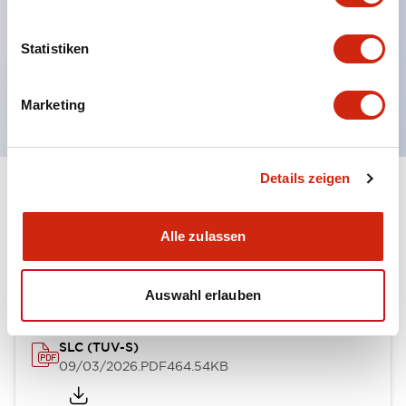
mehrere Gravuroptionen
Momentane Drucktaster
Statistiken
Wahlschalter
oder Schlüsselschalter
Marketing
Details zeigen
Dokumente und Dateien
Alle zulassen
Genehmigungen & Standards
Auswahl erlauben
SLC (TUV-S)
09/03/2026
.PDF
464.54KB