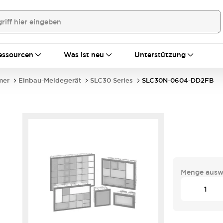
essourcen
Was ist neu
Unterstützung
mer
Einbau-Meldegerät
SLC30 Series
SLC30N-0604-DD2FB
Menge ausw