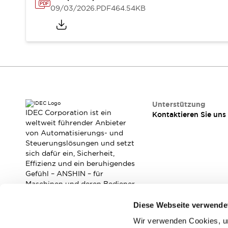
RFID-Authentifizierung
09/03/2026
.PDF
464.54KB
Sicherheitslösungen
IDEC-Sicherheitskonzept
Kollaborative Sicherheit (Sicherheit 2.0)
Sicherheitsrelevante Gesetze und Normen
Sicherheitsausrüstung-Kurs
Entdecken Sie alles
Entdecken Sie alles
Ressourcen
Unterstützung
CAD Files
IDEC Corporation ist ein
Kontaktieren Sie uns
weltweit führender Anbieter
Standardgeprüfte Produkte
von Automatisierungs- und
Literatur
Webinar
Presse
Steuerungslösungen und setzt
Videothek
sich dafür ein, Sicherheit,
Software-Updates
Effizienz und ein beruhigendes
Konformitätsdokumente
Gefühl – ANSHIN – für
Maschinen und deren Bediener
Schwachstellenberichte
zu verbessern.
Auswahlwerkzeuge
Diese Webseite verwende
Was ist neu
Blog
Wir verwenden Cookies, um
Abonnieren Sie unseren Newsletter!