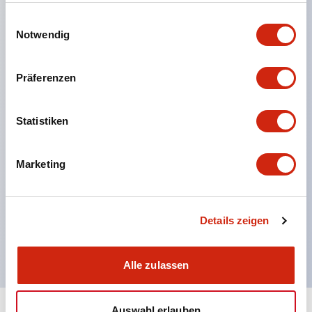
einer berührungsschutzabdeckung. (Bei
gesammelt haben.
Einwilligungsauswahl
Verwendung in Kombination mit SS-Klemmen)
Notwendig
Einfache Beschriftungsarbeiten und sofortige
Reaktion auf plötzliche Anzeigeänderungen durch
Präferenzen
beschriftungsfähige Folien. (Nur Typ F)
Ausgestattet mit Spotbeleuchtung, die auch bei
Statistiken
hellem Licht eine einfache Leuchtbestätigung
ermöglicht. (Nur für Typ F LED)
Marketing
UL-, c-UL- und TUV-zertifiziert. EN-Norm-konform
*Für Informationen zur Spezifikation von
zertifizierten Produkten wenden Sie sich bitte
Details zeigen
separat an uns.
Alle zulassen
Auswahl erlauben