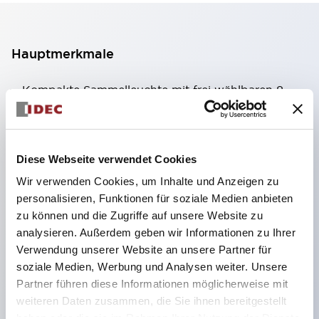
Hauptmerkmale
Kompakte Sammelleuchte mit frei wählbaren 8
Arten von beleuchteten Flächen.
Verwendung von superhellen Flächenleucht-
Super-LEDs.
Diese Webseite verwendet Cookies
Durch die Verwendung der SS-Klemmstruktur
Wir verwenden Cookies, um Inhalte und Anzeigen zu
wird der Verkabelungsaufwand reduziert, zudem
personalisieren, Funktionen für soziale Medien anbieten
zu können und die Zugriffe auf unsere Website zu
wird eine integrierte Struktur von
analysieren. Außerdem geben wir Informationen zu Ihrer
Klemmabdeckung und Gehäuse sowie eine
Verwendung unserer Website an unsere Partner für
Schraubenverlustsicherung realisiert.
soziale Medien, Werbung und Analysen weiter. Unsere
Durch die Verwendung von Abdeckungen mit
Partner führen diese Informationen möglicherweise mit
weiteren Daten zusammen, die Sie ihnen bereitgestellt
Überbrückungshalter entfällt die Notwendigkeit
haben oder die sie im Rahmen Ihrer Nutzung der Dienste