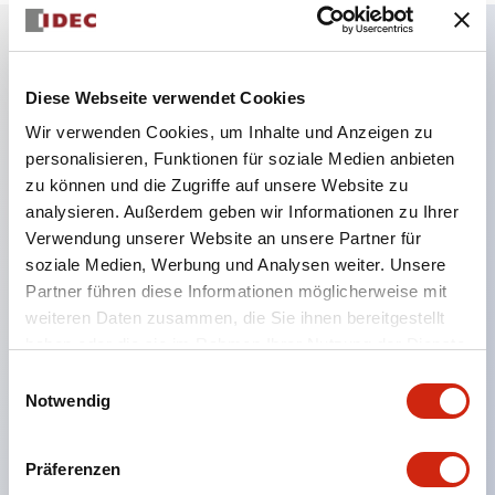
Hauptmerkmale
Diese Webseite verwendet Cookies
Wir verwenden Cookies, um Inhalte und Anzeigen zu
Kombinieren Sie mehrere Kontrollleuchten und
personalisieren, Funktionen für soziale Medien anbieten
Drucktaster in einer einzigen Schalttafelaussparung
zu können und die Zugriffe auf unsere Website zu
LED- oder Glühlampenbeleuchtung
analysieren. Außerdem geben wir Informationen zu Ihrer
6V
Verwendung unserer Website an unsere Partner für
soziale Medien, Werbung und Analysen weiter. Unsere
12V
Partner führen diese Informationen möglicherweise mit
oder 24V AC/DC 120V oder 240V AC
weiteren Daten zusammen, die Sie ihnen bereitgestellt
Bis zu 200 Fenster (10 Reihen mal 20 Spalten)
haben oder die sie im Rahmen Ihrer Nutzung der Dienste
Verschiedene Fenstergrößen und Drucktaster
gesammelt haben.
Einwilligungsauswahl
Notwendig
können in fast jeder Kombination kombiniert werden
Mehrschichtige Linsenkonstruktion ermöglicht
Präferenzen
mehrere Gravuroptionen