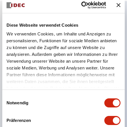
Hauptmerkmale
Diese Webseite verwendet Cookies
Wir verwenden Cookies, um Inhalte und Anzeigen zu
Kombinieren Sie mehrere Kontrollleuchten und
personalisieren, Funktionen für soziale Medien anbieten
Drucktasten in einer einzigen Schalttafelaussparung
zu können und die Zugriffe auf unsere Website zu
LED- oder Glühlampenbeleuchtung
analysieren. Außerdem geben wir Informationen zu Ihrer
6V
Verwendung unserer Website an unsere Partner für
soziale Medien, Werbung und Analysen weiter. Unsere
12V
Partner führen diese Informationen möglicherweise mit
oder 24V AC/DC 120V oder 240V AC
weiteren Daten zusammen, die Sie ihnen bereitgestellt
Bis zu 200 Fenster (10 Reihen mal 20 Spalten)
haben oder die sie im Rahmen Ihrer Nutzung der Dienste
Verschiedene Fenstergrößen und Drucktasten
gesammelt haben.
Einwilligungsauswahl
Notwendig
können in fast jeder Kombination kombiniert werden
Mehrschichtige Linsenaufbau ermöglicht mehrere
Präferenzen
Gravuroptionen