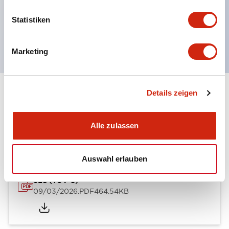
Impuls-Drucktasten
Wahlschalter
Statistiken
oder Schlüsselschalter
Marketing
Details zeigen
Dokumente und Dateien
Alle zulassen
Genehmigungen & Standards
Auswahl erlauben
SLC (TUV-S)
09/03/2026
.PDF
464.54KB