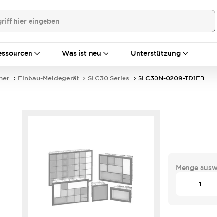
essourcen
Was ist neu
Unterstützung
mer
Einbau-Meldegerät
SLC30 Series
SLC30N-0209-TD1FB
Menge ausw