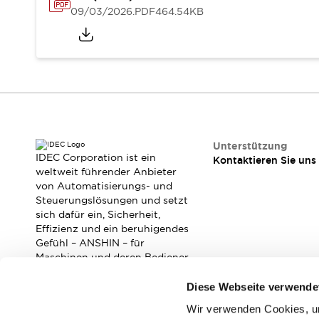
RFID-Authentifizierung
09/03/2026
.PDF
464.54KB
Sicherheitslösungen
IDEC-Sicherheitskonzept
Kollaborative Sicherheit (Sicherheit 2.0)
Sicherheitsrelevante Gesetze und Normen
Sicherheitsausrüstung-Kurs
Entdecken Sie alles
Entdecken Sie alles
Ressourcen
Unterstützung
CAD Files
IDEC Corporation ist ein
Kontaktieren Sie uns
weltweit führender Anbieter
Standardgeprüfte Produkte
von Automatisierungs- und
Literatur
Webinar
Presse
Steuerungslösungen und setzt
Videothek
sich dafür ein, Sicherheit,
Software-Updates
Effizienz und ein beruhigendes
Konformitätsdokumente
Gefühl – ANSHIN – für
Maschinen und deren Bediener
Schwachstellenberichte
zu verbessern.
Auswahlwerkzeuge
Diese Webseite verwende
Was ist neu
Blog
Wir verwenden Cookies, um
Abonnieren Sie unseren Newsletter!