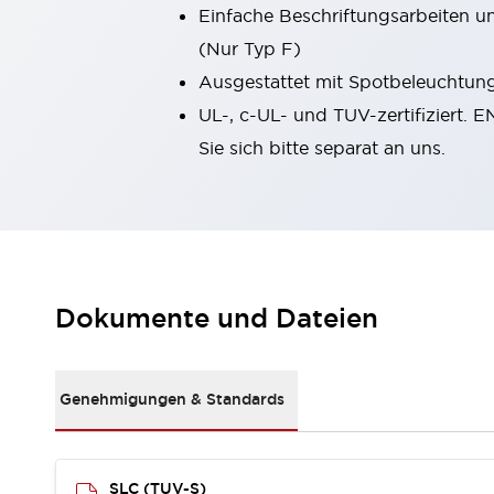
Einfache Beschriftungsarbeiten u
Kompakte Bestückung
Rückverfolgbare Systeme
(Nur Typ F)
US-konforme Schalttafeln
Entdecken Sie alles
Ausgestattet mit Spotbeleuchtung,
Robotik
UL-, c-UL- und TUV-zertifiziert. 
Roboter-Sicherheitsschalter
Sie sich bitte separat an uns.
Sicherheitssensoren für Roboter
Entdecken Sie alles
Werkzeugmaschinen
Intelligente Sicherheitsschalter
Intelligente Schaltnetzteile
Kompakte Ausrüstung
3-Positions-Zustimmungsschalter
Dokumente und Dateien
Konstruktion intelligenter Werkzeugmaschinen
Entdecken Sie alles
Entdecken Sie alles
Genehmigungen & Standards
Lösungen
AGVs/AMRs
Ergonomie und Sicherheit
IIoT
Lösungen ohne Frontplatten
SLC (TUV-S)