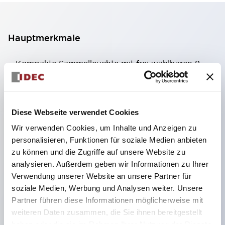
Hauptmerkmale
Kompakte Sammelleuchte mit frei wählbaren 8
Arten von beleuchteten Flächen.
Verwendung von superhellen Flächenleucht-
Super-LEDs.
Diese Webseite verwendet Cookies
Durch die Verwendung der SS-Klemmstruktur
Wir verwenden Cookies, um Inhalte und Anzeigen zu
wird der Verkabelungsaufwand reduziert, zudem
personalisieren, Funktionen für soziale Medien anbieten
zu können und die Zugriffe auf unsere Website zu
wird eine integrierte Struktur von
analysieren. Außerdem geben wir Informationen zu Ihrer
Klemmabdeckung und Gehäuse sowie eine
Verwendung unserer Website an unsere Partner für
Schraubenverlustsicherung realisiert.
soziale Medien, Werbung und Analysen weiter. Unsere
Durch die Verwendung von Abdeckungen mit
Partner führen diese Informationen möglicherweise mit
weiteren Daten zusammen, die Sie ihnen bereitgestellt
Überbrückungshalter entfällt die Notwendigkeit
haben oder die sie im Rahmen Ihrer Nutzung der Dienste