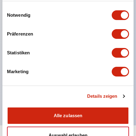
einer berührungsschutzabdeckung. (Bei
gesammelt haben.
Einwilligungsauswahl
Verwendung in Kombination mit SS-Klemmen)
Notwendig
Einfache Beschriftungsarbeiten und sofortige
Reaktion auf plötzliche Anzeigeänderungen durch
Präferenzen
beschriftungsfähige Folien. (Nur Typ F)
Ausgestattet mit Spotbeleuchtung, die auch bei
Statistiken
hellem Licht eine einfache Leuchtbestätigung
ermöglicht. (Nur für Typ F LED)
Marketing
UL-, c-UL- und TUV-zertifiziert. EN-Norm-konform
*Für Informationen zur Spezifikation von
zertifizierten Produkten wenden Sie sich bitte
Details zeigen
separat an uns.
Alle zulassen
Auswahl erlauben