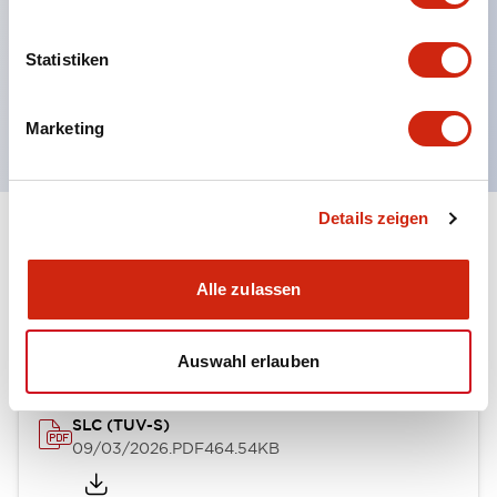
mehrere Gravuroptionen
Momentane Drucktasten
Statistiken
Wahlschalter
oder Schlüsselschalter
Marketing
Details zeigen
Dokumente und Dateien
Alle zulassen
Genehmigungen & Standards
Auswahl erlauben
SLC (TUV-S)
09/03/2026
.PDF
464.54KB