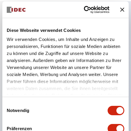
Hauptmerkmale
Diese Webseite verwendet Cookies
Kombinieren Sie mehrere Kontrollleuchten und
Wir verwenden Cookies, um Inhalte und Anzeigen zu
Drucktasten in einem einzigen Schalttafelausschnitt
personalisieren, Funktionen für soziale Medien anbieten
zu können und die Zugriffe auf unsere Website zu
LED- oder Glühlampenbeleuchtung
analysieren. Außerdem geben wir Informationen zu Ihrer
6V
Verwendung unserer Website an unsere Partner für
12V
soziale Medien, Werbung und Analysen weiter. Unsere
oder 24V AC/DC 120V oder 240V AC
Partner führen diese Informationen möglicherweise mit
weiteren Daten zusammen, die Sie ihnen bereitgestellt
Bis zu 200 Fenster (10 Reihen mal 20 Spalten)
haben oder die sie im Rahmen Ihrer Nutzung der Dienste
Verschiedene Fenstergrößen und Drucktasten
gesammelt haben.
Einwilligungsauswahl
können in nahezu jeder Kombination kombiniert
Notwendig
werden
Mehrlagige Linsenkonstruktion ermöglicht
Präferenzen