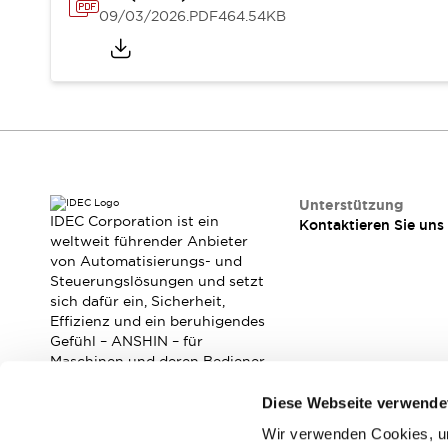
RFID-Authentifizierung
09/03/2026
.PDF
464.54KB
Sicherheitslösungen
IDEC-Sicherheitskonzept
Kollaborative Sicherheit (Sicherheit 2.0)
Sicherheitsrelevante Gesetze und Normen
Sicherheitsausrüstung-Kurs
Entdecken Sie alles
Entdecken Sie alles
Ressourcen
Unterstützung
CAD Files
IDEC Corporation ist ein
Kontaktieren Sie uns
weltweit führender Anbieter
Standardgeprüfte Produkte
von Automatisierungs- und
Literatur
Webinar
Presse
Steuerungslösungen und setzt
Videothek
sich dafür ein, Sicherheit,
Software-Updates
Effizienz und ein beruhigendes
Konformitätsdokumente
Gefühl – ANSHIN – für
Maschinen und deren Bediener
Schwachstellenberichte
zu verbessern.
Auswahlwerkzeuge
Diese Webseite verwende
Was ist neu
Blog
Wir verwenden Cookies, um
Abonnieren Sie unseren Newsletter!