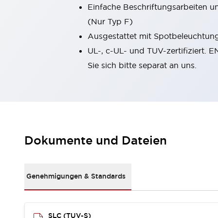
Einfache Beschriftungsarbeiten u
Kompakte Bestückung
Rückverfolgbare Systeme
(Nur Typ F)
US-konforme Schalttafeln
Entdecken Sie alles
Ausgestattet mit Spotbeleuchtung,
Robotik
UL-, c-UL- und TUV-zertifiziert. 
Roboter-Sicherheitsschalter
Sie sich bitte separat an uns.
Sicherheitssensoren für Roboter
Entdecken Sie alles
Werkzeugmaschinen
Intelligente Sicherheitsschalter
Intelligente Schaltnetzteile
Kompakte Ausrüstung
3-Positions-Zustimmungsschalter
Dokumente und Dateien
Konstruktion intelligenter Werkzeugmaschinen
Entdecken Sie alles
Entdecken Sie alles
Genehmigungen & Standards
Lösungen
AGVs/AMRs
Ergonomie und Sicherheit
IIoT
Lösungen ohne Frontplatten
SLC (TUV-S)