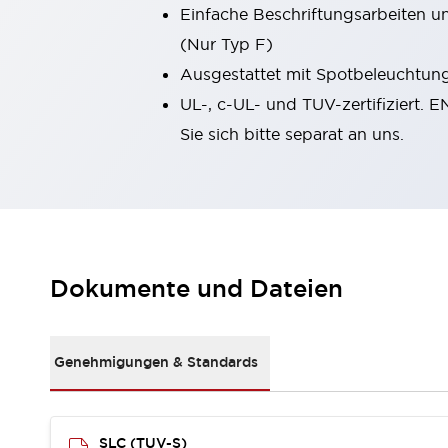
Einfache Beschriftungsarbeiten u
Kompakte Bestückung
Rückverfolgbare Systeme
(Nur Typ F)
US-konforme Schalttafeln
Entdecken Sie alles
Ausgestattet mit Spotbeleuchtung,
Robotik
UL-, c-UL- und TUV-zertifiziert. 
Roboter-Sicherheitsschalter
Sie sich bitte separat an uns.
Sicherheitssensoren für Roboter
Entdecken Sie alles
Werkzeugmaschinen
Intelligente Sicherheitsschalter
Intelligente Schaltnetzteile
Kompakte Ausrüstung
3-Positions-Zustimmungsschalter
Dokumente und Dateien
Konstruktion intelligenter Werkzeugmaschinen
Entdecken Sie alles
Entdecken Sie alles
Genehmigungen & Standards
Lösungen
AGVs/AMRs
Ergonomie und Sicherheit
IIoT
Lösungen ohne Frontplatten
SLC (TUV-S)