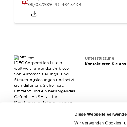
RFID-Authentifizierung
09/03/2026
.PDF
464.54KB
Sicherheitslösungen
IDEC-Sicherheitskonzept
Kollaborative Sicherheit (Sicherheit 2.0)
Sicherheitsrelevante Gesetze und Normen
Sicherheitsausrüstung-Kurs
Entdecken Sie alles
Entdecken Sie alles
Ressourcen
Unterstützung
CAD Files
IDEC Corporation ist ein
Kontaktieren Sie uns
weltweit führender Anbieter
Standardgeprüfte Produkte
von Automatisierungs- und
Literatur
Webinar
Presse
Steuerungslösungen und setzt
Videothek
sich dafür ein, Sicherheit,
Software-Updates
Effizienz und ein beruhigendes
Konformitätsdokumente
Gefühl – ANSHIN – für
Maschinen und deren Bediener
Schwachstellenberichte
zu verbessern.
Auswahlwerkzeuge
Diese Webseite verwende
Was ist neu
Blog
Wir verwenden Cookies, um
Abonnieren Sie unseren Newsletter!