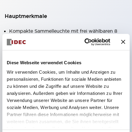
Hauptmerkmale
Kompakte Sammelleuchte mit frei wählbaren 8
Arten von beleuchteten Flächen.
Verwendung von superhellen Flächenleucht-
Super-LEDs.
Diese Webseite verwendet Cookies
Durch die Verwendung der SS-Klemmstruktur
Wir verwenden Cookies, um Inhalte und Anzeigen zu
wird der Verkabelungsaufwand reduziert, zudem
personalisieren, Funktionen für soziale Medien anbieten
wird eine integrierte Struktur von
zu können und die Zugriffe auf unsere Website zu
Klemmabdeckung und Gehäuse sowie eine
analysieren. Außerdem geben wir Informationen zu Ihrer
Verwendung unserer Website an unsere Partner für
Schraubenverlustsicherung realisiert.
soziale Medien, Werbung und Analysen weiter. Unsere
Durch die Verwendung von Abdeckungen mit
Partner führen diese Informationen möglicherweise mit
Überbrückungshalter entfällt die Notwendigkeit
weiteren Daten zusammen, die Sie ihnen bereitgestellt
einer berührungsschutzabdeckung. (Bei
haben oder die sie im Rahmen Ihrer Nutzung der Dienste