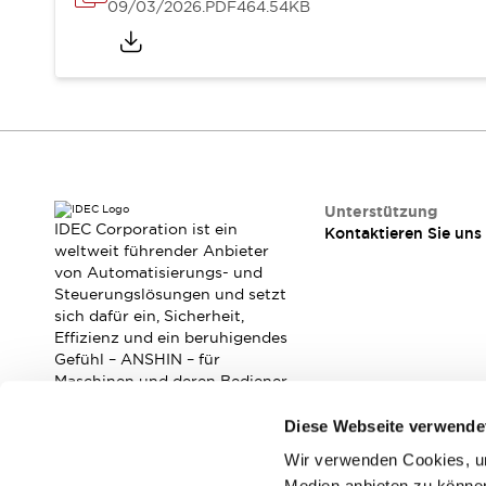
RFID-Authentifizierung
09/03/2026
.PDF
464.54KB
Sicherheitslösungen
IDEC-Sicherheitskonzept
Kollaborative Sicherheit (Sicherheit 2.0)
Sicherheitsrelevante Gesetze und Normen
Sicherheitsausrüstung-Kurs
Entdecken Sie alles
Entdecken Sie alles
Ressourcen
Unterstützung
IDEC Corporation ist ein
Kontaktieren Sie uns
CAD Files
weltweit führender Anbieter
Standardgeprüfte Produkte
von Automatisierungs- und
Literatur
Webinar
Presse
Steuerungslösungen und setzt
Videothek
sich dafür ein, Sicherheit,
Effizienz und ein beruhigendes
Software-Updates
Gefühl – ANSHIN – für
Konformitätsdokumente
Maschinen und deren Bediener
Schwachstellenberichte
zu verbessern.
Auswahlwerkzeuge
Diese Webseite verwende
Was ist neu
Wir verwenden Cookies, um
Abonnieren Sie unseren Newsletter!
Blog
Medien anbieten zu können