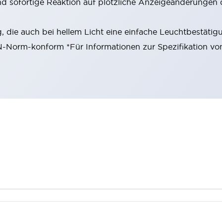
nd sofortige Reaktion auf plötzliche Anzeigeänderungen 
 die auch bei hellem Licht eine einfache Leuchtbestätig
EN-Norm-konform *Für Informationen zur Spezifikation vo