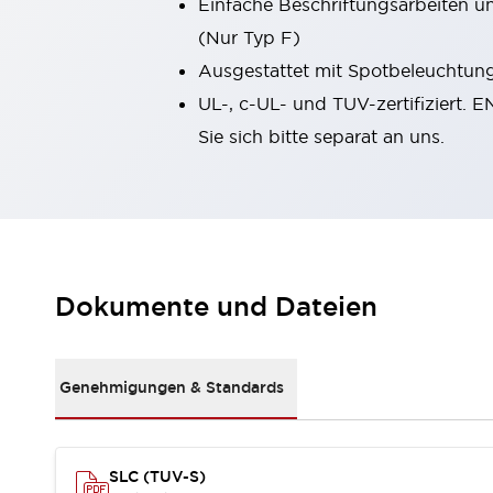
Einfache Beschriftungsarbeiten u
Kompakte Bestückung
(Nur Typ F)
Rückverfolgbare Systeme
Ausgestattet mit Spotbeleuchtung,
US-konforme Schalttafeln
Entdecken Sie alles
Robotik
UL-, c-UL- und TUV-zertifiziert. 
Roboter-Sicherheitsschalter
Sie sich bitte separat an uns.
Sicherheitssensoren für Roboter
Entdecken Sie alles
Werkzeugmaschinen
Intelligente Sicherheitsschalter
Intelligente Schaltnetzteile
Kompakte Ausrüstung
Dokumente und Dateien
3-Positions-Zustimmungsschalter
Konstruktion intelligenter Werkzeugmaschinen
Entdecken Sie alles
Genehmigungen & Standards
Entdecken Sie alles
Lösungen
AGVs/AMRs
Ergonomie und Sicherheit
IIoT
Lösungen ohne Frontplatten
SLC (TUV-S)