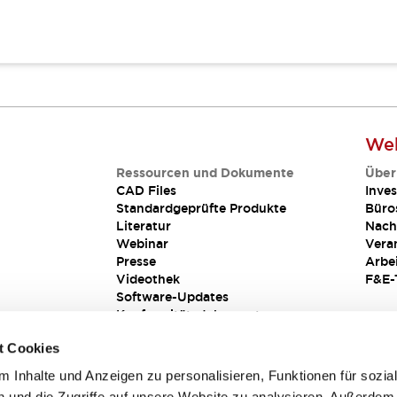
Web
Ressourcen und Dokumente
Über
CAD Files
Inves
Standardgeprüfte Produkte
Büro
Literatur
Nach
Webinar
Vera
Presse
Arbe
Videothek
F&E-
Software-Updates
Konformitätsdokumente
Schwachstellenberichte
t Cookies
Sicherheitslösung
 Inhalte und Anzeigen zu personalisieren, Funktionen für sozia
 und die Zugriffe auf unsere Website zu analysieren. Außerdem