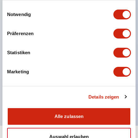
einer berührungsschutzabdeckung. (Bei
gesammelt haben.
Einwilligungsauswahl
Verwendung in Kombination mit SS-Klemmen)
Notwendig
Einfache Beschriftungsarbeiten und sofortige
Reaktion auf plötzliche Anzeigeänderungen durch
Präferenzen
beschriftungsfähige Folien. (Nur Typ F)
Ausgestattet mit Spotbeleuchtung, die auch bei
Statistiken
hellem Licht eine einfache Leuchtbestätigung
ermöglicht. (Nur für Typ F LED)
Marketing
UL-, c-UL- und TUV-zertifiziert. EN-Norm-konform
*Für Informationen zur Spezifikation von
zertifizierten Produkten wenden Sie sich bitte
Details zeigen
separat an uns.
Alle zulassen
Auswahl erlauben