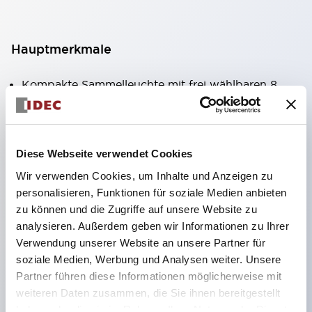
Hauptmerkmale
Kompakte Sammelleuchte mit frei wählbaren 8
Arten von beleuchteten Flächen.
Verwendung von superhellen Flächenleucht-
Super-LEDs.
Diese Webseite verwendet Cookies
Durch die Verwendung der SS-Klemmstruktur
Wir verwenden Cookies, um Inhalte und Anzeigen zu
wird der Verkabelungsaufwand reduziert, zudem
personalisieren, Funktionen für soziale Medien anbieten
wird eine integrierte Struktur von
zu können und die Zugriffe auf unsere Website zu
analysieren. Außerdem geben wir Informationen zu Ihrer
Klemmabdeckung und Gehäuse sowie eine
Verwendung unserer Website an unsere Partner für
Schraubenverlustsicherung realisiert.
soziale Medien, Werbung und Analysen weiter. Unsere
Durch die Verwendung von Abdeckungen mit
Partner führen diese Informationen möglicherweise mit
Überbrückungshalter entfällt die Notwendigkeit
weiteren Daten zusammen, die Sie ihnen bereitgestellt
haben oder die sie im Rahmen Ihrer Nutzung der Dienste