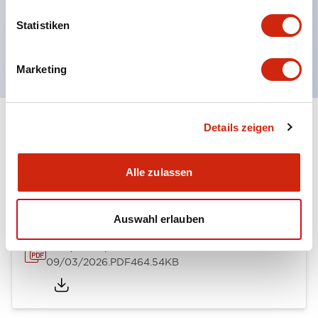
Impuls-Taster
Wahlschalter
Statistiken
oder Schlüsselschalter
Marketing
Details zeigen
Dokumente und Dateien
Alle zulassen
Genehmigungen & Standards
Auswahl erlauben
SLC (TUV-S)
09/03/2026
.PDF
464.54KB