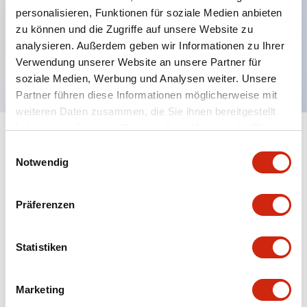
personalisieren, Funktionen für soziale Medien anbieten
Hauptmerkmale
zu können und die Zugriffe auf unsere Website zu
analysieren. Außerdem geben wir Informationen zu Ihrer
Ringmaulschlüssel, vernickeltes Messingmetall
Verwendung unserer Website an unsere Partner für
soziale Medien, Werbung und Analysen weiter. Unsere
Partner führen diese Informationen möglicherweise mit
weiteren Daten zusammen, die Sie ihnen bereitgestellt
haben oder die sie im Rahmen Ihrer Nutzung der Dienste
+
Spezifikationen
gesammelt haben.
Alle erweitern
Einwilligungsauswahl
Notwendig
Mechanical Specifications
Präferenzen
Statistiken
Dokumente und Dateien
Marketing
CAD-Dateien