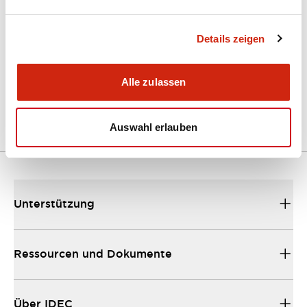
Details zeigen
MT-001_A4-H00045C
17/11/2022
.DXF
9.05KB
Alle zulassen
Zum Herunterladen anmelden
Auswahl erlauben
Unterstützung
Ressourcen und Dokumente
Über IDEC