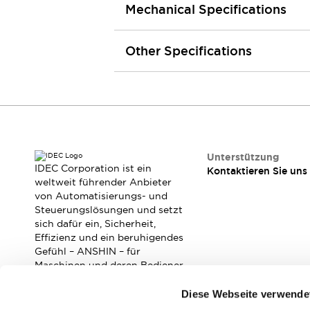
Mechanical Specifications
Kompakte Bestückung
Rückverfolgbare Systeme
US-konforme Schalttafeln
Entdecken Sie alles
Other Specifications
Robotik
Roboter-Sicherheitsschalter
Sicherheitssensoren für Roboter
Entdecken Sie alles
Werkzeugmaschinen
Intelligente Sicherheitsschalter
Unterstützung
Intelligente Schaltnetzteile
IDEC Corporation ist ein
Kontaktieren Sie uns
Kompakte Ausrüstung
weltweit führender Anbieter
3-Positions-Zustimmungsschalter
von Automatisierungs- und
Steuerungslösungen und setzt
Konstruktion intelligenter Werkzeugmaschinen
sich dafür ein, Sicherheit,
Entdecken Sie alles
Effizienz und ein beruhigendes
Entdecken Sie alles
Gefühl – ANSHIN – für
Lösungen
Maschinen und deren Bediener
AGVs/AMRs
Ergonomie und Sicherheit
zu verbessern.
Diese Webseite verwende
IIoT
Lösungen ohne Frontplatten