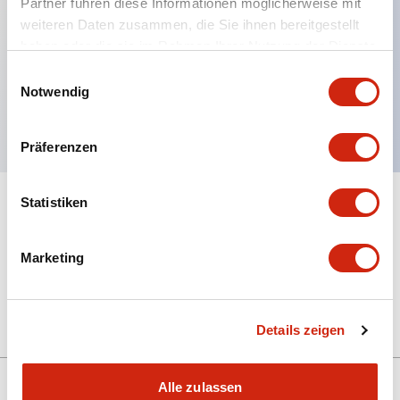
Partner führen diese Informationen möglicherweise mit
weiteren Daten zusammen, die Sie ihnen bereitgestellt
haben oder die sie im Rahmen Ihrer Nutzung der Dienste
Hauptmerkmale
gesammelt haben.
Einwilligungsauswahl
Notwendig
Spültaste, grüne Farbe
Präferenzen
Statistiken
+
Spezifikationen
Alle erweitern
Mechanical Specifications
Marketing
Other Specifications
Details zeigen
Alle zulassen