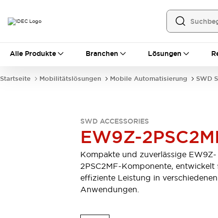
Alle Produkte
Alle Produkte
Branchen
Lösungen
R
Automatisierung
Bedienerschnittstellen
Startseite
Mobilitätslösungen
Mobile Automatisierung
SWD Sa
Industrie-Ethernet-Geräte
Speicherprogrammierbare Steuerung (SPS)
Entdecken Sie alles
Sensoren
SWD ACCESSORIES
Automatische Identifizierung
EW9Z-2PSC2M
Sensoren/Erfassung
Entdecken Sie alles
Industriekomponenten
Kompakte und zuverlässige EW9Z-
LED-Meldeleuchten
Leitungsschutzgeräte
2PSC2MF-Komponente, entwickelt 
Relais und Zeitrelais
Stromversorgungen
effiziente Leistung in verschiedenen
Verbindungsgeräte
Entdecken Sie alles
Anwendungen.
Mobilitätslösungen
Motorunterstützung