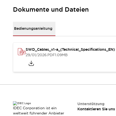
Kompakte Bestückung
Dokumente und Dateien
Rückverfolgbare Systeme
US-konforme Schalttafeln
Entdecken Sie alles
Robotik
Bedienungsanleitung
Roboter-Sicherheitsschalter
Sicherheitssensoren für Roboter
Entdecken Sie alles
Werkzeugmaschinen
SWD_Cables_v1-a_(Technical_Specifications_EN)
Intelligente Sicherheitsschalter
29/01/2026
.PDF
1.09MB
Intelligente Schaltnetzteile
Kompakte Ausrüstung
3-Positions-Zustimmungsschalter
Konstruktion intelligenter Werkzeugmaschinen
Entdecken Sie alles
Entdecken Sie alles
Lösungen
Unterstützung
AGVs/AMRs
Ergonomie und Sicherheit
IDEC Corporation ist ein
Kontaktieren Sie uns
IIoT
Lösungen ohne Frontplatten
weltweit führender Anbieter