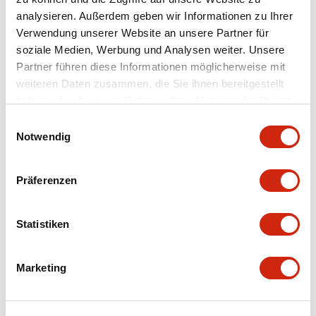
analysieren. Außerdem geben wir Informationen zu Ihrer
Verwendung unserer Website an unsere Partner für
soziale Medien, Werbung und Analysen weiter. Unsere
+
Spezifikationen
Partner führen diese Informationen möglicherweise mit
Alle erweitern
weiteren Daten zusammen, die Sie ihnen bereitgestellt
Mechanical Specifications
haben oder die sie im Rahmen Ihrer Nutzung der Dienste
gesammelt haben.
Einwilligungsauswahl
Other Specifications
Notwendig
Präferenzen
Dokumente und Dateien
Statistiken
Marketing
Bedienungsanleitung