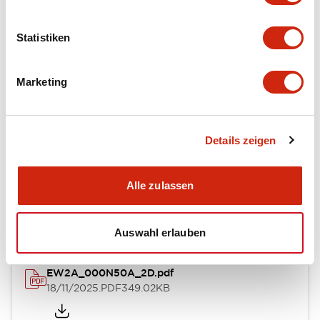
Bedienungsanleitung
Statistiken
SWD_Products_v2.0.x-b_(Instruction_Manual_E
Marketing
N)
29/01/2026
.PDF
10.02MB
Details zeigen
SWD_Cables_v1-a_(Technical_Specifications_EN)
Alle zulassen
29/01/2026
.PDF
1.09MB
Auswahl erlauben
EW2A_000N50A_2D.pdf
18/11/2025
.PDF
349.02KB