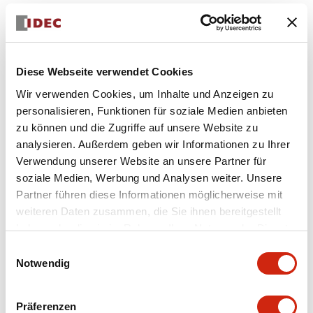
+
Spezifikationen
Alle erweitern
Diese Webseite verwendet Cookies
Electrical Specifications
Wir verwenden Cookies, um Inhalte und Anzeigen zu
personalisieren, Funktionen für soziale Medien anbieten
Mechanical Specifications
zu können und die Zugriffe auf unsere Website zu
analysieren. Außerdem geben wir Informationen zu Ihrer
Performance Specifications
Verwendung unserer Website an unsere Partner für
soziale Medien, Werbung und Analysen weiter. Unsere
Other Specifications
Partner führen diese Informationen möglicherweise mit
weiteren Daten zusammen, die Sie ihnen bereitgestellt
haben oder die sie im Rahmen Ihrer Nutzung der Dienste
gesammelt haben.
Einwilligungsauswahl
Notwendig
Dokumente und Dateien
Präferenzen