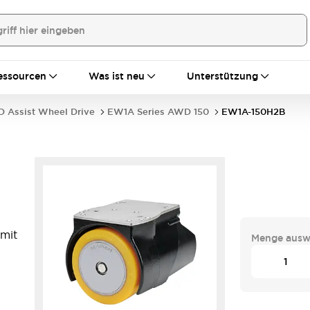
essourcen
Was ist neu
Unterstützung
 Assist Wheel Drive
EW1A Series AWD 150
EW1A-150H2B
 mit
Menge ausw