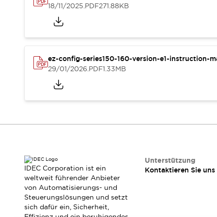
Veranstaltungen / Seminare
18/11/2025
.PDF
271.88KB
Unterstützung
Kontaktieren Sie uns
So finden Sie uns
Online Händler
ez-config-series150-160-version-e1-instruction-
29/01/2026
.PDF
1.33MB
Unterstützung
IDEC Corporation ist ein
Kontaktieren Sie uns
weltweit führender Anbieter
von Automatisierungs- und
Steuerungslösungen und setzt
sich dafür ein, Sicherheit,
Effizienz und ein beruhigendes