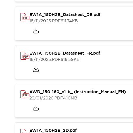
RFID-Authentifizierung
Sicherheitslösungen
EW1A_150H2B_Datasheet_DE.pdf
IDEC-Sicherheitskonzept
18/11/2025
.PDF
611.74KB
Kollaborative Sicherheit (Sicherheit 2.0)
Sicherheitsrelevante Gesetze und Normen
Sicherheitsausrüstung-Kurs
Entdecken Sie alles
Entdecken Sie alles
EW1A_150H2B_Datasheet_FR.pdf
Ressourcen
18/11/2025
.PDF
616.59KB
CAD Files
Standardgeprüfte Produkte
Literatur
Webinar
Presse
Videothek
AWD_150-160_v1-b_ (Instruction_Manual_EN)
Software-Updates
29/01/2026
.PDF
4.10MB
Konformitätsdokumente
Schwachstellenberichte
Auswahlwerkzeuge
Was ist neu
Blog
EW1A_150H2B_2D.pdf