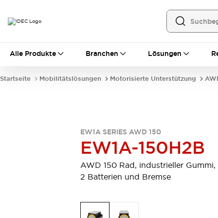
Alle Produkte
Alle Produkte
Branchen
Lösungen
R
Automatisierung
Bedienerschnittstellen
Startseite
Mobilitätslösungen
Motorisierte Unterstützung
AWD
Industrie-Ethernet-Geräte
Speicherprogrammierbare Steuerung (SPS)
Entdecken Sie alles
Sensoren
Automatische Identifizierung
EW1A SERIES AWD 150
EW1A-150H2B
Sensoren/Erfassung
Entdecken Sie alles
Industriekomponenten
AWD 150 Rad, industrieller Gummi,
LED-Meldeleuchten
Leitungsschutzgeräte
2 Batterien und Bremse
Relais und Zeitrelais
Stromversorgungen
Verbindungsgeräte
Entdecken Sie alles
Mobilitätslösungen
Motorunterstützung