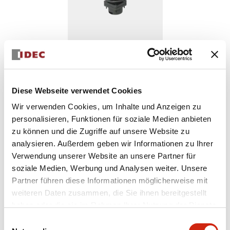
Diese Webseite verwendet Cookies
AWD ACCESSORIES
EW9Z-1JY3140
Wir verwenden Cookies, um Inhalte und Anzeigen zu
personalisieren, Funktionen für soziale Medien anbieten
Kompakte und langlebige EW9Z-1JY3140-
zu können und die Zugriffe auf unsere Website zu
Komponente, entwickelt für zuverlässige Leistung in
verschiedenen Anwendungen.
analysieren. Außerdem geben wir Informationen zu Ihrer
Verwendung unserer Website an unsere Partner für
soziale Medien, Werbung und Analysen weiter. Unsere
Partner führen diese Informationen möglicherweise mit
Menge auswählen
weiteren Daten zusammen, die Sie ihnen bereitgestellt
zum Zitat hinzufügen
haben oder die sie im Rahmen Ihrer Nutzung der Dienste
gesammelt haben.
Einwilligungsauswahl