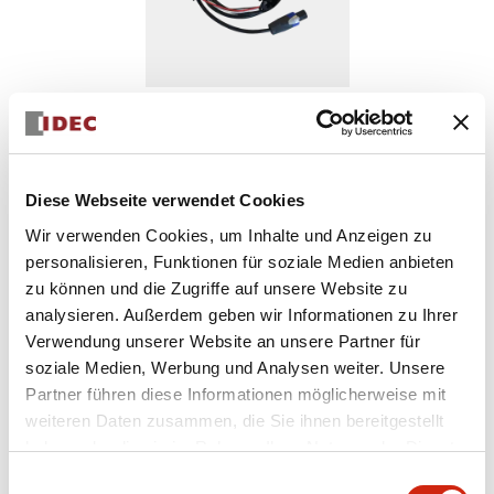
AWD ACCESSORIES
Diese Webseite verwendet Cookies
EW9Z-1BCEXT2M
Wir verwenden Cookies, um Inhalte und Anzeigen zu
Kabel für externe Batterie, 2 m
personalisieren, Funktionen für soziale Medien anbieten
zu können und die Zugriffe auf unsere Website zu
analysieren. Außerdem geben wir Informationen zu Ihrer
Verwendung unserer Website an unsere Partner für
Menge auswählen
soziale Medien, Werbung und Analysen weiter. Unsere
zum Zitat hinzufügen
Partner führen diese Informationen möglicherweise mit
weiteren Daten zusammen, die Sie ihnen bereitgestellt
haben oder die sie im Rahmen Ihrer Nutzung der Dienste
gesammelt haben.
Einwilligungsauswahl