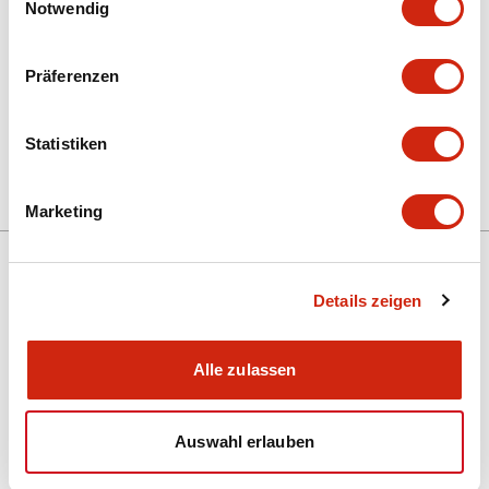
Notwendig
+
Spezifikationen
Alle erweitern
Präferenzen
Mechanical Specifications
Statistiken
Other Specifications
Marketing
Details zeigen
Unterstützung
Alle zulassen
Ressourcen und Dokumente
Auswahl erlauben
Über IDEC