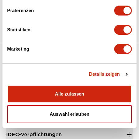
+
Spezifikationen
Präferenzen
Alle erweitern
Other Specifications
Statistiken
Marketing
Unterstützung
Details zeigen
Ressourcen und Dokumente
Alle zulassen
Über IDEC
Auswahl erlauben
IDEC-Verpflichtungen