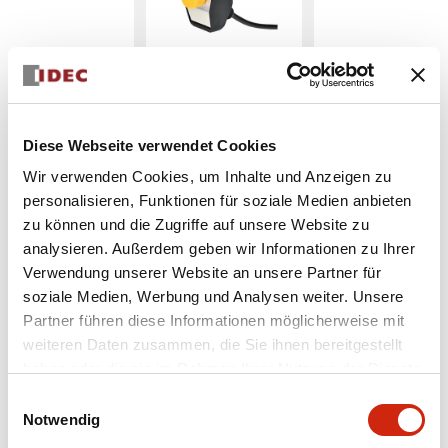
Diese Webseite verwendet Cookies
Wir verwenden Cookies, um Inhalte und Anzeigen zu
AWD ACCESSORIES
EW9Z-1AC1R
personalisieren, Funktionen für soziale Medien anbieten
zu können und die Zugriffe auf unsere Website zu
analysieren. Außerdem geben wir Informationen zu Ihrer
Verwendung unserer Website an unsere Partner für
Menge auswählen
soziale Medien, Werbung und Analysen weiter. Unsere
Partner führen diese Informationen möglicherweise mit
zum Zitat hinzufügen
weiteren Daten zusammen, die Sie ihnen bereitgestellt
haben oder die sie im Rahmen Ihrer Nutzung der Dienste
gesammelt haben.
Einwilligungsauswahl
Notwendig