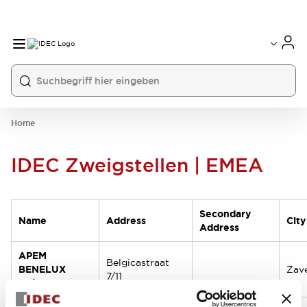
Home
IDEC Zweigstellen | EMEA
Secondary
Name
Address
City
Address
APEM
Belgicastraat
BENELUX
Zav
7/11
nv/sa