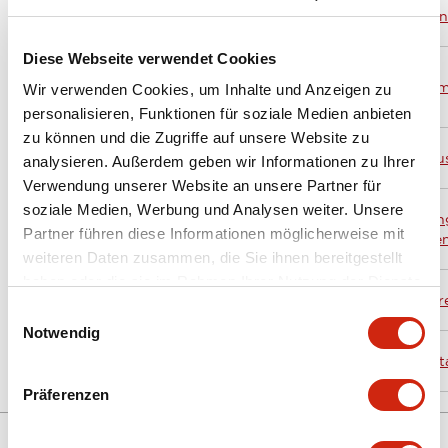
Gewerbehof
Paulsdorfferstr.
APEM GmbH
Mün
Giesing
34, 2. OG
Diese Webseite verwendet Cookies
APEM GmbH
(Niederlassung
Papenreye 20
Ham
Wir verwenden Cookies, um Inhalte und Anzeigen zu
Hamburg)
personalisieren, Funktionen für soziale Medien anbieten
zu können und die Zugriffe auf unsere Website zu
55, avenue
APEM France
BP1
Cau
analysieren. Außerdem geben wir Informationen zu Ihrer
Edouard Herriot
Verwendung unserer Website an unsere Partner für
APEM
soziale Medien, Werbung und Analysen weiter. Unsere
Lon
COMPONENTS
Drakes Drive
Bucks
Partner führen diese Informationen möglicherweise mit
Cre
Ltd
weiteren Daten zusammen, die Sie ihnen bereitgestellt
haben oder die sie im Rahmen Ihrer Nutzung der Dienste
APEM Italia
Via Marconi
Mar
gesammelt haben.
S.r.l.
147G
Einwilligungsauswahl
Notwendig
Torshamnsgatan
APEM AB
Kist
39
Präferenzen