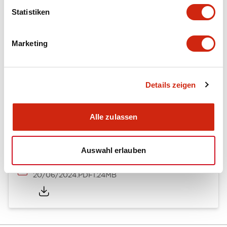
Electrical Specifications (output conditions)
Statistiken
Mechanical Specifications
Marketing
Details zeigen
Dokumente und Dateien
Alle zulassen
Kataloge & Broschüren
Bedienungsanleitung
CAD-Dateie
Auswahl erlauben
PS3V Catalog
20/06/2024
.PDF
1.24MB