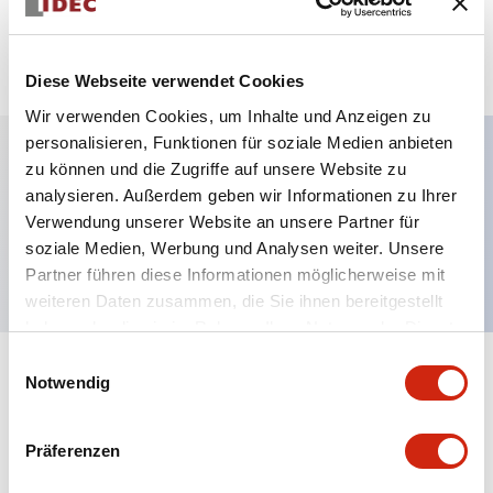
zum Zitat hinzufügen
Diese Webseite verwendet Cookies
Wir verwenden Cookies, um Inhalte und Anzeigen zu
personalisieren, Funktionen für soziale Medien anbieten
zu können und die Zugriffe auf unsere Website zu
Hauptmerkmale
analysieren. Außerdem geben wir Informationen zu Ihrer
Verwendung unserer Website an unsere Partner für
soziale Medien, Werbung und Analysen weiter. Unsere
Metallrahmen-Netzteil, 15W, 12VDC Ausgang
Partner führen diese Informationen möglicherweise mit
weiteren Daten zusammen, die Sie ihnen bereitgestellt
haben oder die sie im Rahmen Ihrer Nutzung der Dienste
gesammelt haben.
Einwilligungsauswahl
+
Spezifikationen
Notwendig
Alle erweitern
Electrical Specifications
Präferenzen