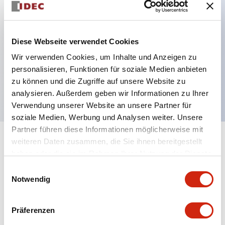
Hauptmerkmale
Diese Webseite verwendet Cookies
Einschaltverzögerung 4PDT 200-240VAC
Wir verwenden Cookies, um Inhalte und Anzeigen zu
1s/10s/1m/10m
personalisieren, Funktionen für soziale Medien anbieten
zu können und die Zugriffe auf unsere Website zu
3A Kontakt
analysieren. Außerdem geben wir Informationen zu Ihrer
Verwendung unserer Website an unsere Partner für
soziale Medien, Werbung und Analysen weiter. Unsere
Partner führen diese Informationen möglicherweise mit
weiteren Daten zusammen, die Sie ihnen bereitgestellt
+
Spezifikationen
Alle erweitern
haben oder die sie im Rahmen Ihrer Nutzung der Dienste
gesammelt haben.
Electrical Specifications
Einwilligungsauswahl
Notwendig
Mechanical Specifications
Präferenzen