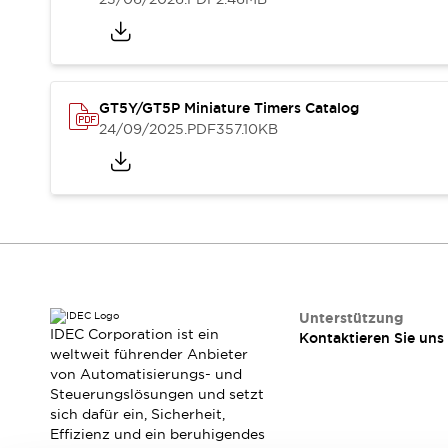
RFID-Authentifizierung
Sicherheitslösungen
IDEC-Sicherheitskonzept
Kollaborative Sicherheit (Sicherheit 2.0)
Sicherheitsrelevante Gesetze und Normen
GT5Y/GT5P Miniature Timers Catalog
Sicherheitsausrüstung-Kurs
24/09/2025
.PDF
357.10KB
Entdecken Sie alles
Entdecken Sie alles
Ressourcen
CAD Files
Standardgeprüfte Produkte
Literatur
Webinar
Presse
Videothek
Software-Updates
Unterstützung
IDEC Corporation ist ein
Konformitätsdokumente
Kontaktieren Sie uns
weltweit führender Anbieter
Schwachstellenberichte
von Automatisierungs- und
Auswahlwerkzeuge
Steuerungslösungen und setzt
Was ist neu
sich dafür ein, Sicherheit,
Blog
Effizienz und ein beruhigendes