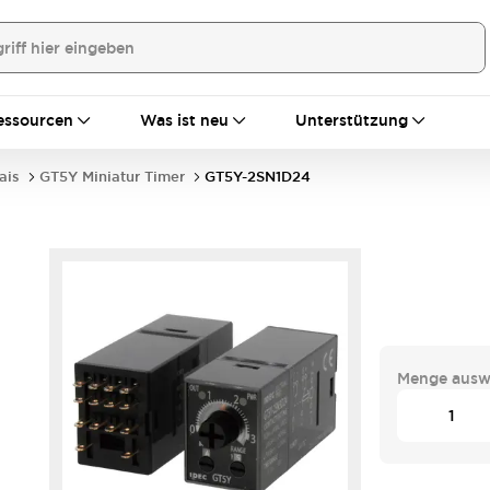
essourcen
Was ist neu
Unterstützung
ais
GT5Y Miniatur Timer
GT5Y-2SN1D24
Menge ausw