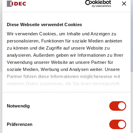
Hauptmerkmale
Diese Webseite verwendet Cookies
Einschaltverzögerung DPDT 200-240VAC
Wir verwenden Cookies, um Inhalte und Anzeigen zu
1s/10s/1m/10m
personalisieren, Funktionen für soziale Medien anbieten
zu können und die Zugriffe auf unsere Website zu
5A Kontakt
analysieren. Außerdem geben wir Informationen zu Ihrer
Verwendung unserer Website an unsere Partner für
soziale Medien, Werbung und Analysen weiter. Unsere
Partner führen diese Informationen möglicherweise mit
weiteren Daten zusammen, die Sie ihnen bereitgestellt
+
Spezifikationen
Alle erweitern
haben oder die sie im Rahmen Ihrer Nutzung der Dienste
gesammelt haben.
Electrical Specifications
Einwilligungsauswahl
Notwendig
Mechanical Specifications
Präferenzen