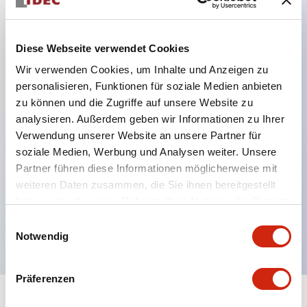
Hauptmerkmale
Diese Webseite verwendet Cookies
SPDT-Kontakte mit 5A
Wir verwenden Cookies, um Inhalte und Anzeigen zu
8-polige Oktalfassung
personalisieren, Funktionen für soziale Medien anbieten
9 Zeitbereiche
zu können und die Zugriffe auf unsere Website zu
analysieren. Außerdem geben wir Informationen zu Ihrer
Wiederholungsfehler ±0,2 % maximal
Verwendung unserer Website an unsere Partner für
Steuerungseinstellungen per Hand oder
soziale Medien, Werbung und Analysen weiter. Unsere
Schraubendreher
Partner führen diese Informationen möglicherweise mit
LED-Anzeigen für EIN und Zeitablauf
weiteren Daten zusammen, die Sie ihnen bereitgestellt
haben oder die sie im Rahmen Ihrer Nutzung der Dienste
Verwendet dieselben Fassungen und
gesammelt haben.
Einwilligungsauswahl
Halteklammern wie IDECs RR2P 8-polige Relais
Notwendig
Präferenzen