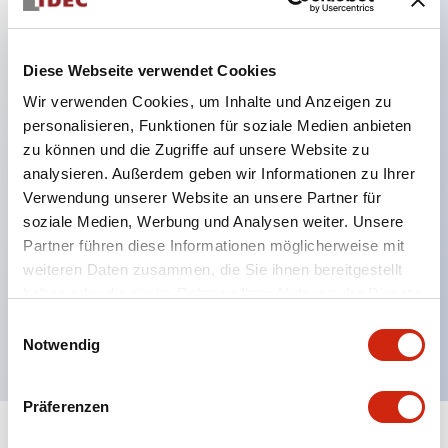
Hauptmerkmale
Diese Webseite verwendet Cookies
SPDT-Kontakte mit 5A
Wir verwenden Cookies, um Inhalte und Anzeigen zu
8-polige Oktalfassung
personalisieren, Funktionen für soziale Medien anbieten
9 Zeitbereiche
zu können und die Zugriffe auf unsere Website zu
analysieren. Außerdem geben wir Informationen zu Ihrer
Wiederholungsfehler ±0,2 % maximal
Verwendung unserer Website an unsere Partner für
Steuerungseinstellungen per Hand oder
soziale Medien, Werbung und Analysen weiter. Unsere
Schraubendreher
Partner führen diese Informationen möglicherweise mit
LED-Anzeigen für EIN und Zeitablauf
weiteren Daten zusammen, die Sie ihnen bereitgestellt
haben oder die sie im Rahmen Ihrer Nutzung der Dienste
Verwendet dieselben Fassungen und
gesammelt haben.
Einwilligungsauswahl
Halteklammern wie IDECs RR2P 8-polige Relais
Notwendig
Präferenzen