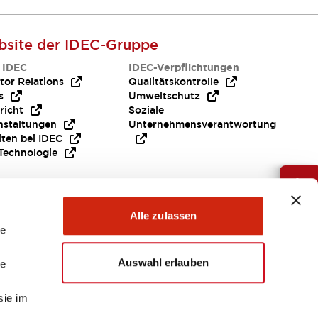
site der IDEC-Gruppe
 IDEC
IDEC-Verpflichtungen
tor Relations
Qualitätskontrolle
s
Umweltschutz
richt
Soziale
nstaltungen
Unternehmensverantwortung
iten bei IDEC
Technologie
Brauche Hilfe ?
Alle zulassen
le
Auswahl erlauben
le
sie im