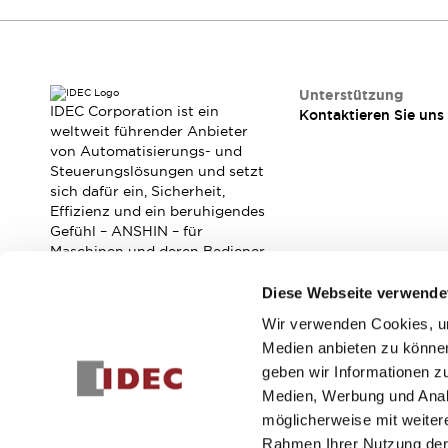
RFID-Authentifizierung
Sicherheitslösungen
IDEC-Sicherheitskonzept
Kollaborative Sicherheit (Sicherheit 2.0)
Unterstützung
Sicherheitsrelevante Gesetze und Normen
IDEC Corporation ist ein
Kontaktieren Sie uns
Sicherheitsausrüstung-Kurs
weltweit führender Anbieter
Entdecken Sie alles
von Automatisierungs- und
Entdecken Sie alles
Steuerungslösungen und setzt
sich dafür ein, Sicherheit,
Ressourcen
Effizienz und ein beruhigendes
CAD Files
Gefühl – ANSHIN – für
Standardgeprüfte Produkte
Maschinen und deren Bediener
Literatur
Webinar
Presse
zu verbessern.
Videothek
Diese Webseite verwende
Software-Updates
Wir verwenden Cookies, um
Abonnieren Sie unseren Newsletter!
Konformitätsdokumente
Medien anbieten zu können
Schwachstellenberichte
geben wir Informationen z
Registrieren
Auswahlwerkzeuge
Medien, Werbung und Analy
Was ist neu
möglicherweise mit weiter
Blog
Rahmen Ihrer Nutzung der