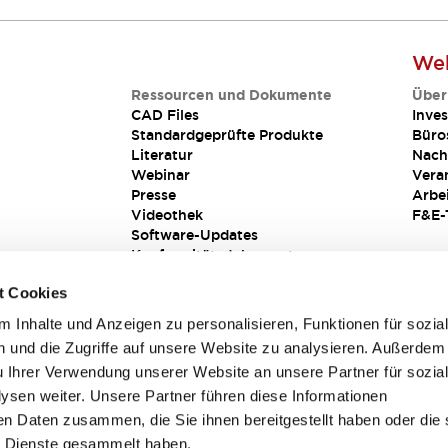
Web
Ressourcen und Dokumente
Über
CAD Files
Inves
Standardgeprüfte Produkte
Büro
Literatur
Nach
Webinar
Vera
Presse
Arbe
Videothek
F&E-
Software-Updates
Konformitätsdokumente
Schwachstellenberichte
t Cookies
Sicherheitslösung
 Inhalte und Anzeigen zu personalisieren, Funktionen für sozia
 und die Zugriffe auf unsere Website zu analysieren. Außerdem
u Ihrer Verwendung unserer Website an unsere Partner für sozia
sen weiter. Unsere Partner führen diese Informationen
en Daten zusammen, die Sie ihnen bereitgestellt haben oder die 
 Dienste gesammelt haben.