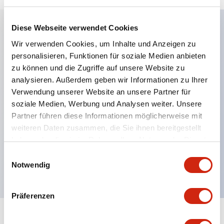
Diese Webseite verwendet Cookies
Wir verwenden Cookies, um Inhalte und Anzeigen zu
Hauptmerkmale
personalisieren, Funktionen für soziale Medien anbieten
zu können und die Zugriffe auf unsere Website zu
DPDT oder SPDT + sofortiges SPDT
analysieren. Außerdem geben wir Informationen zu Ihrer
8-polige Oktalfassung
Verwendung unserer Website an unsere Partner für
8 Zeitbereiche
soziale Medien, Werbung und Analysen weiter. Unsere
Wiederholfehler ±0,2 % maximal
Partner führen diese Informationen möglicherweise mit
weiteren Daten zusammen, die Sie ihnen bereitgestellt
Großer klarer Knopf für einfache Einstellung
haben oder die sie im Rahmen Ihrer Nutzung der Dienste
Sofortige Überwachung des Betriebszustands
gesammelt haben.
Einwilligungsauswahl
durch LED-Anzeigen
Notwendig
Präferenzen