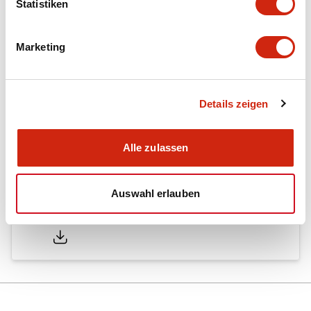
Dokumente und Dateien
Statistiken
Marketing
Kataloge & Broschüren
Genehmigungen & Standards
Details zeigen
Timers Digest
23/06/2026
.PDF
2.46MB
Alle zulassen
Auswahl erlauben
Catalog
25/08/2023
.PDF
667.34KB