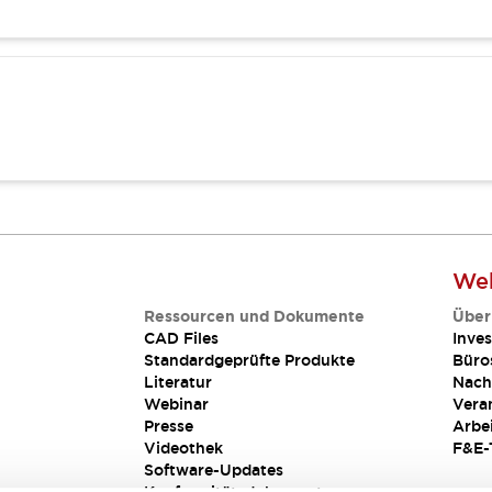
Web
Ressourcen und Dokumente
Über
CAD Files
Inves
Standardgeprüfte Produkte
Büro
Literatur
Nach
Webinar
Vera
Presse
Arbe
Videothek
F&E-
Software-Updates