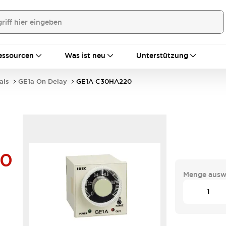
essourcen
Was ist neu
Unterstützung
ais
GE1a On Delay
GE1A-C30HA220
20
Menge ausw