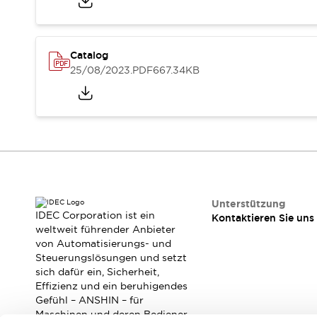
RFID-Authentifizierung
Sicherheitslösungen
IDEC-Sicherheitskonzept
Kollaborative Sicherheit (Sicherheit 2.0)
Catalog
Sicherheitsrelevante Gesetze und Normen
25/08/2023
.PDF
667.34KB
Sicherheitsausrüstung-Kurs
Entdecken Sie alles
Entdecken Sie alles
Ressourcen
CAD Files
Standardgeprüfte Produkte
Literatur
Webinar
Presse
Unterstützung
Videothek
IDEC Corporation ist ein
Kontaktieren Sie uns
Software-Updates
weltweit führender Anbieter
Konformitätsdokumente
von Automatisierungs- und
Schwachstellenberichte
Steuerungslösungen und setzt
sich dafür ein, Sicherheit,
Auswahlwerkzeuge
Effizienz und ein beruhigendes
Was ist neu
Gefühl – ANSHIN – für
Blog
Maschinen und deren Bediener