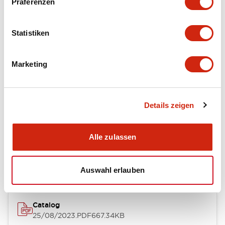
Präferenzen
Other Specifications
Statistiken
Dokumente und Dateien
Marketing
Kataloge & Broschüren
Genehmigungen & Standards
Details zeigen
Alle zulassen
Timers Digest
23/06/2026
.PDF
2.46MB
Auswahl erlauben
Catalog
25/08/2023
.PDF
667.34KB