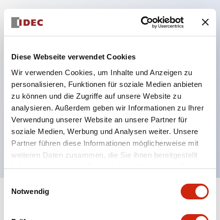
Hauptmerkmale
DPDT oder SPDT + sofortiges SPDT
Diese Webseite verwendet Cookies
8-polige Oktalfassung
Wir verwenden Cookies, um Inhalte und Anzeigen zu
8 Zeitbereiche
personalisieren, Funktionen für soziale Medien anbieten
zu können und die Zugriffe auf unsere Website zu
Wiederholfehler ±0,2 % maximal
analysieren. Außerdem geben wir Informationen zu Ihrer
Großer klarer Knopf für einfache Einstellung
Verwendung unserer Website an unsere Partner für
Sofortige Überwachung des Betriebszustands
soziale Medien, Werbung und Analysen weiter. Unsere
durch LED-Anzeigen
Partner führen diese Informationen möglicherweise mit
weiteren Daten zusammen, die Sie ihnen bereitgestellt
haben oder die sie im Rahmen Ihrer Nutzung der Dienste
gesammelt haben.
Einwilligungsauswahl
Notwendig
+
Spezifikationen
Alle erweitern