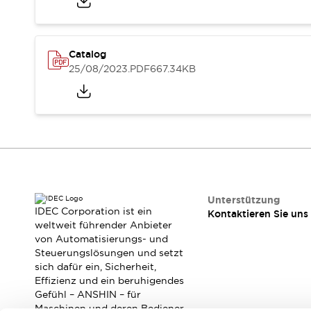
RFID-Authentifizierung
Sicherheitslösungen
IDEC-Sicherheitskonzept
Kollaborative Sicherheit (Sicherheit 2.0)
Catalog
Sicherheitsrelevante Gesetze und Normen
25/08/2023
.PDF
667.34KB
Sicherheitsausrüstung-Kurs
Entdecken Sie alles
Entdecken Sie alles
Ressourcen
CAD Files
Standardgeprüfte Produkte
Literatur
Webinar
Presse
Unterstützung
Videothek
IDEC Corporation ist ein
Kontaktieren Sie uns
Software-Updates
weltweit führender Anbieter
Konformitätsdokumente
von Automatisierungs- und
Schwachstellenberichte
Steuerungslösungen und setzt
sich dafür ein, Sicherheit,
Auswahlwerkzeuge
Effizienz und ein beruhigendes
Was ist neu
Gefühl – ANSHIN – für
Blog
Maschinen und deren Bediener