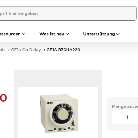
essourcen
Was ist neu
Unterstützung
ais
GE1a On Delay
GE1A-B30HA220
20
Menge ausw