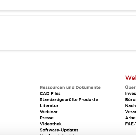
Web
Ressourcen und Dokumente
Über
CAD Files
Inves
Standardgeprüfte Produkte
Büro
Literatur
Nach
Webinar
Vera
Presse
Arbe
Videothek
F&E-
Software-Updates