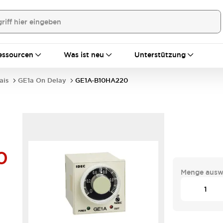
essourcen
Was ist neu
Unterstützung
ais
GE1a On Delay
GE1A-B10HA220
0
Menge ausw