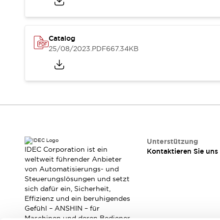
RFID-Authentifizierung
Sicherheitslösungen
IDEC-Sicherheitskonzept
Kollaborative Sicherheit (Sicherheit 2.0)
Catalog
Sicherheitsrelevante Gesetze und Normen
25/08/2023
.PDF
667.34KB
Sicherheitsausrüstung-Kurs
Entdecken Sie alles
Entdecken Sie alles
Ressourcen
CAD Files
Standardgeprüfte Produkte
Literatur
Webinar
Presse
Unterstützung
Videothek
IDEC Corporation ist ein
Kontaktieren Sie uns
Software-Updates
weltweit führender Anbieter
Konformitätsdokumente
von Automatisierungs- und
Schwachstellenberichte
Steuerungslösungen und setzt
sich dafür ein, Sicherheit,
Auswahlwerkzeuge
Effizienz und ein beruhigendes
Was ist neu
Gefühl – ANSHIN – für
Blog
Maschinen und deren Bediener