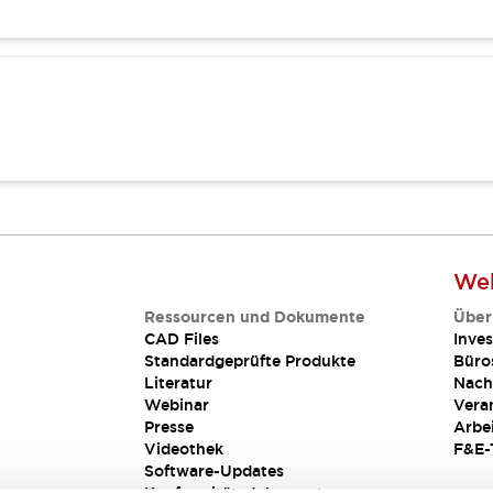
Web
Ressourcen und Dokumente
Über
CAD Files
Inves
Standardgeprüfte Produkte
Büro
Literatur
Nach
Webinar
Vera
Presse
Arbe
Videothek
F&E-
Software-Updates