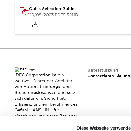
Veranstaltungen / Seminare
Quick Selection Guide
Unterstützung
25/08/2023
.PDF
5.52MB
Kontaktieren Sie uns
So finden Sie uns
Online Händler
Unterstützung
IDEC Corporation ist ein
Kontaktieren Sie uns
weltweit führender Anbieter
von Automatisierungs- und
Steuerungslösungen und setzt
sich dafür ein, Sicherheit,
Effizienz und ein beruhigendes
Gefühl – ANSHIN – für
Maschinen und deren Bediener
zu verbessern.
Diese Webseite verwende