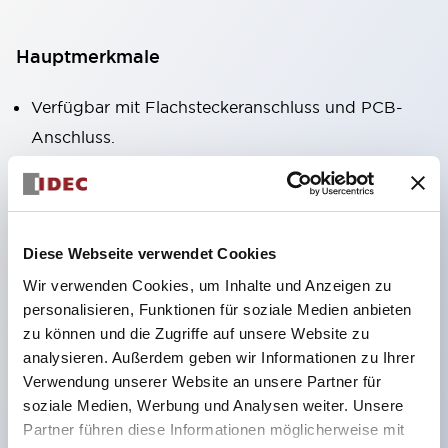
Hauptmerkmale
Verfügbar mit Flachsteckeranschluss und PCB-
Anschluss.
Standardmäßig mit polaritätsfreiem, hochhelligem
LED-Betriebsanzeiger (nur
Flachsteckeranschluss).
Diese Webseite verwendet Cookies
Verfügbar als RoHS-konformes Modell.
Wir verwenden Cookies, um Inhalte und Anzeigen zu
Mechanischer Indikator zur Bestätigung des
personalisieren, Funktionen für soziale Medien anbieten
Kontaktzustands standardmäßig enthalten (nur
zu können und die Zugriffe auf unsere Website zu
Flachsteckeranschluss).
analysieren. Außerdem geben wir Informationen zu Ihrer
Ausgestattet mit farbigem Rasthebel zur
Verwendung unserer Website an unsere Partner für
soziale Medien, Werbung und Analysen weiter. Unsere
Unterscheidung von AC- und DC-Spulen.
Partner führen diese Informationen möglicherweise mit
Eingesetztes Beschriftungsfeld (gelb). Auch vier