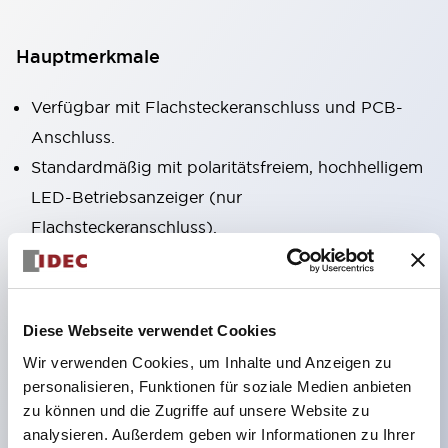
Hauptmerkmale
Verfügbar mit Flachsteckeranschluss und PCB-
Anschluss.
Standardmäßig mit polaritätsfreiem, hochhelligem
LED-Betriebsanzeiger (nur
Flachsteckeranschluss).
Verfügbar als RoHS-konformes Modell.
Mechanischer Indikator zur Bestätigung des
Kontaktzustands standardmäßig enthalten (nur
Diese Webseite verwendet Cookies
Flachsteckeranschluss).
Wir verwenden Cookies, um Inhalte und Anzeigen zu
Ausgestattet mit farbigem Rasthebel zur
personalisieren, Funktionen für soziale Medien anbieten
Unterscheidung von AC- und DC-Spulen.
zu können und die Zugriffe auf unsere Website zu
analysieren. Außerdem geben wir Informationen zu Ihrer
Eingesetztes Beschriftungsfeld (gelb). Auch vier