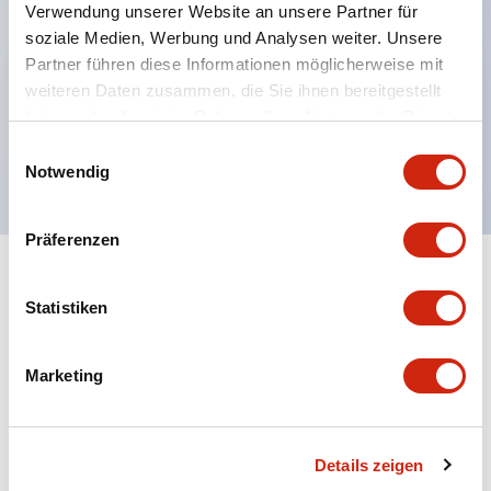
Verwendung unserer Website an unsere Partner für
weitere Farben zur Auswahl.
soziale Medien, Werbung und Analysen weiter. Unsere
Maximale Kontaktkapazität: RU2-Typ 10A, RU4-
Partner führen diese Informationen möglicherweise mit
Typ 6A, RU42-Typ 3A.
weiteren Daten zusammen, die Sie ihnen bereitgestellt
haben oder die sie im Rahmen Ihrer Nutzung der Dienste
UL-, CSA-, c-UL-Zertifizierung, entspricht EN-
gesammelt haben.
Einwilligungsauswahl
Normen.
Notwendig
Präferenzen
+
Spezifikationen
Alle erweitern
Statistiken
Electrical Specifications (coil rating)
Marketing
Dokumente und Dateien
Details zeigen