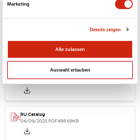
Marketing
Dokumente und Dateien
Details zeigen
Kataloge & Broschüren
CAD-Dateien
Genehmigungen & S
Alle zulassen
Auswahl erlauben
Relay Spring Installation Sheet
25/08/2023
.PDF
30.89KB
RU Catalog
04/09/2025
.PDF
488.69KB