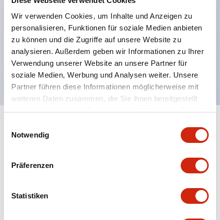
Diese Webseite verwendet Cookies
weitere Farben zur Auswahl.
Wir verwenden Cookies, um Inhalte und Anzeigen zu
Maximale Kontaktkapazität: RU2-Typ 10A, RU4-
personalisieren, Funktionen für soziale Medien anbieten
Typ 6A, RU42-Typ 3A.
zu können und die Zugriffe auf unsere Website zu
analysieren. Außerdem geben wir Informationen zu Ihrer
UL-, CSA-, c-UL-Zertifizierung, entspricht EN-
Verwendung unserer Website an unsere Partner für
Normen.
soziale Medien, Werbung und Analysen weiter. Unsere
Partner führen diese Informationen möglicherweise mit
weiteren Daten zusammen, die Sie ihnen bereitgestellt
haben oder die sie im Rahmen Ihrer Nutzung der Dienste
gesammelt haben.
Einwilligungsauswahl
+
Spezifikationen
Alle erweitern
Notwendig
Electrical Specifications
Präferenzen
Electrical Specifications (coil rating)
Statistiken
Mechanical Specifications