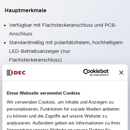
Hauptmerkmale
Verfügbar mit Flachsteckeranschluss und PCB-
Anschluss.
Standardmäßig mit polaritätsfreiem, hochhelligem
LED-Betriebsanzeiger (nur
Flachsteckeranschluss).
Verfügbar als RoHS-konformes Modell.
Mechanischer Indikator zur Bestätigung des
Kontaktzustands standardmäßig enthalten (nur
Diese Webseite verwendet Cookies
Flachsteckeranschluss).
Wir verwenden Cookies, um Inhalte und Anzeigen zu
Ausgestattet mit farbigem Rasthebel zur
personalisieren, Funktionen für soziale Medien anbieten
Unterscheidung von AC- und DC-Spulen.
zu können und die Zugriffe auf unsere Website zu
Eingesetztes Beschriftungsfeld (gelb). Auch vier
analysieren. Außerdem geben wir Informationen zu Ihrer
weitere Farben zur Auswahl.
Verwendung unserer Website an unsere Partner für