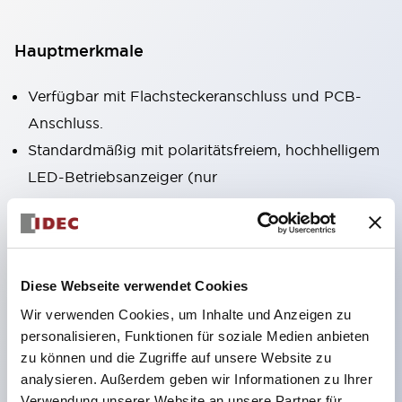
Hauptmerkmale
Verfügbar mit Flachsteckeranschluss und PCB-
Anschluss.
Standardmäßig mit polaritätsfreiem, hochhelligem
LED-Betriebsanzeiger (nur
Flachsteckeranschluss).
Verfügbar als RoHS-konformes Modell.
Mechanischer Indikator zur Bestätigung des
Kontaktzustands standardmäßig enthalten (nur
Diese Webseite verwendet Cookies
Flachsteckeranschluss).
Wir verwenden Cookies, um Inhalte und Anzeigen zu
personalisieren, Funktionen für soziale Medien anbieten
Ausgestattet mit farbigem Rasthebel zur
zu können und die Zugriffe auf unsere Website zu
Unterscheidung von AC- und DC-Spulen.
analysieren. Außerdem geben wir Informationen zu Ihrer
Eingesetztes Beschriftungsfeld (gelb). Auch vier
Verwendung unserer Website an unsere Partner für