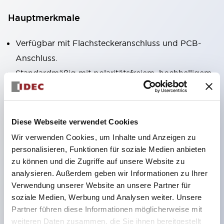
Hauptmerkmale
Verfügbar mit Flachsteckeranschluss und PCB-
Anschluss.
Standardmäßig mit polaritätsfreiem, hochhelligem
LED-Betriebsanzeiger (nur
Flachsteckeranschluss).
Verfügbar als RoHS-konformes Modell.
Diese Webseite verwendet Cookies
Mechanischer Indikator zur Bestätigung des
Wir verwenden Cookies, um Inhalte und Anzeigen zu
Kontaktzustands standardmäßig enthalten (nur
personalisieren, Funktionen für soziale Medien anbieten
zu können und die Zugriffe auf unsere Website zu
Flachsteckeranschluss).
analysieren. Außerdem geben wir Informationen zu Ihrer
Ausgestattet mit farbigem Rasthebel zur
Verwendung unserer Website an unsere Partner für
Unterscheidung von AC- und DC-Spulen.
soziale Medien, Werbung und Analysen weiter. Unsere
Eingesetztes Beschriftungsfeld (gelb). Auch vier
Partner führen diese Informationen möglicherweise mit
weiteren Daten zusammen, die Sie ihnen bereitgestellt
weitere Farben zur Auswahl.