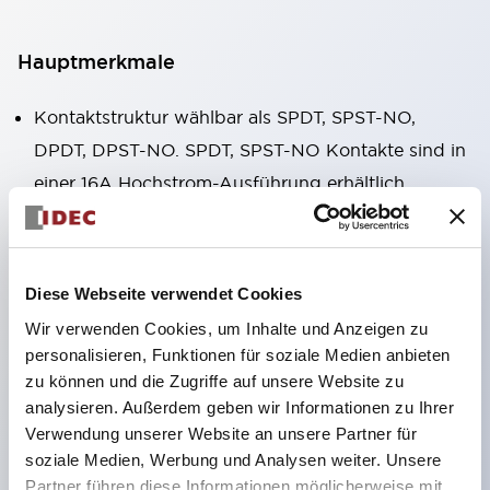
Hauptmerkmale
Kontaktstruktur wählbar als SPDT, SPST-NO,
DPDT, DPST-NO. SPDT, SPST-NO Kontakte sind in
einer 16A Hochstrom-Ausführung erhältlich.
Gehäusebreite nur 12,7 mm, kompakte Form,
hoher zulässiger Kontaktstrom. RJ1V (einpolig):
12A/16A RJ2V (zweipolig): 8A
Diese Webseite verwendet Cookies
IDECs eigene Federfreigabestruktur gewährleistet
Wir verwenden Cookies, um Inhalte und Anzeigen zu
hervorragende Dauerhaltbarkeit. Elek-trische
personalisieren, Funktionen für soziale Medien anbieten
Dauerhaltbarkeit: über 200.000 Schaltzyklen (AC-
zu können und die Zugriffe auf unsere Website zu
analysieren. Außerdem geben wir Informationen zu Ihrer
Last) Mechanische Dauerhaltbarkeit: über 30
Verwendung unserer Website an unsere Partner für
Millionen Schaltzyklen (AC-Spule, SPDT-Kontakt)
soziale Medien, Werbung und Analysen weiter. Unsere
Lötversiegelte Struktur
Partner führen diese Informationen möglicherweise mit