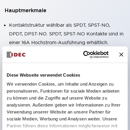
Hauptmerkmale
Kontaktstruktur wählbar als SPDT, SPST-NO,
DPDT, DPST-NO. SPDT, SPST-NO Kontakte sind in
einer 16A Hochstrom-Ausführung erhältlich.
Gehäusebreite nur 12,7 mm, kompakte Form,
hoher zulässiger Kontaktstrom. RJ1V (einpolig):
12A/16A RJ2V (zweipolig): 8A
Diese Webseite verwendet Cookies
IDECs eigene Federfreigabestruktur gewährleistet
Wir verwenden Cookies, um Inhalte und Anzeigen zu
hervorragende Dauerhaltbarkeit. Elek-trische
personalisieren, Funktionen für soziale Medien anbieten
Dauerhaltbarkeit: über 200.000 Schaltzyklen (AC-
zu können und die Zugriffe auf unsere Website zu
Last) Mechanische Dauerhaltbarkeit: über 30
analysieren. Außerdem geben wir Informationen zu Ihrer
Millionen Schaltzyklen (AC-Spule, SPDT-Kontakt)
Verwendung unserer Website an unsere Partner für
soziale Medien, Werbung und Analysen weiter. Unsere
Lötversiegelte Struktur
Partner führen diese Informationen möglicherweise mit
RoHS-konformes Produkt entsprechend den