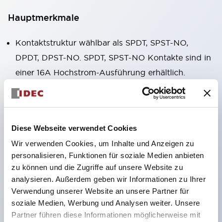
Hauptmerkmale
Kontaktstruktur wählbar als SPDT, SPST-NO,
DPDT, DPST-NO. SPDT, SPST-NO Kontakte sind in
einer 16A Hochstrom-Ausführung erhältlich.
Gehäusebreite nur 12,7 mm, kompakte Form,
hoher zulässiger Kontaktstrom. RJ1V (einpolig):
12A/16A RJ2V (zweipolig): 8A
Diese Webseite verwendet Cookies
IDECs eigene Federfreigabestruktur gewährleistet
Wir verwenden Cookies, um Inhalte und Anzeigen zu
hervorragende Dauerhaltbarkeit. Elek-trische
personalisieren, Funktionen für soziale Medien anbieten
Dauerhaltbarkeit: über 200.000 Schaltzyklen (AC-
zu können und die Zugriffe auf unsere Website zu
Last) Mechanische Dauerhaltbarkeit: über 30
analysieren. Außerdem geben wir Informationen zu Ihrer
Millionen Schaltzyklen (AC-Spule, SPDT-Kontakt)
Verwendung unserer Website an unsere Partner für
soziale Medien, Werbung und Analysen weiter. Unsere
Lötversiegelte Struktur
Partner führen diese Informationen möglicherweise mit
RoHS-konformes Produkt entsprechend den