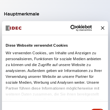
Hauptmerkmale
Kleinster Leistungsrelais mit 2 Polen und
Doppelkontakt (nur Flügelklemmen-Ausführung.
IDEC Umfrage Juli 2017).
Diese Webseite verwendet Cookies
Standardmäßig mit polaritätsfreiem, hochhell
Wir verwenden Cookies, um Inhalte und Anzeigen zu
leuchtendem LED-Anzeigelicht für
personalisieren, Funktionen für soziale Medien anbieten
Betriebszustand ausgestattet (ausgenommen
zu können und die Zugriffe auf unsere Website zu
einfache Ausführung). IDECs einzigartige LED-
analysieren. Außerdem geben wir Informationen zu Ihrer
Verwendung unserer Website an unsere Partner für
Konstruktion gewährleistet klare Sichtbarkeit,
soziale Medien, Werbung und Analysen weiter. Unsere
sodass der Leuchtzustand leicht erkannt werden
Partner führen diese Informationen möglicherweise mit
kann.
weiteren Daten zusammen, die Sie ihnen bereitgestellt
Erhältlich mit Dioden für Vorwärts- und
haben oder die sie im Rahmen Ihrer Nutzung der Dienste
gesammelt haben.
Rückwärtsrichtung sowie als RC-Schaltung.
Einwilligungsauswahl