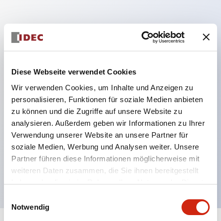
Hauptmerkmale
DPDT-Modell
RY-Serie goldbeschichtete Kontakte Standard
Diese Webseite verwendet Cookies
Klingen-Steckverbinder oder
Wir verwenden Cookies, um Inhalte und Anzeigen zu
Leiterplattenanschlüsse
personalisieren, Funktionen für soziale Medien anbieten
zu können und die Zugriffe auf unsere Website zu
Optionen umfassen Kontrollleuchte, Prüftaste und
analysieren. Außerdem geben wir Informationen zu Ihrer
obere Montagehalterung
Verwendung unserer Website an unsere Partner für
Montageoptionen umfassen obere Montage, DIN-
soziale Medien, Werbung und Analysen weiter. Unsere
Fassung, Leiterplattenfassung oder Schalttafel-
Partner führen diese Informationen möglicherweise mit
weiteren Daten zusammen, die Sie ihnen bereitgestellt
Fassung
haben oder die sie im Rahmen Ihrer Nutzung der Dienste
gesammelt haben.
Einwilligungsauswahl
Notwendig