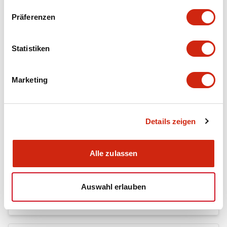
+
Spezifikationen
Alle erweitern
Präferenzen
Mechanical Specifications
Statistiken
Marketing
Dokumente und Dateien
Details zeigen
Kataloge & Broschüren
CAD-Dateien
Alle zulassen
RY Catalog
04/06/2025
.PDF
148.84KB
Auswahl erlauben