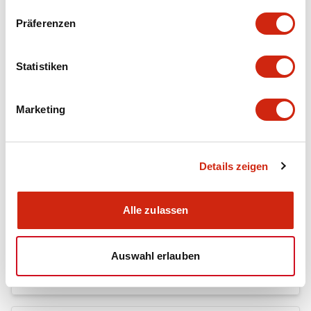
+
Spezifikationen
Alle erweitern
Präferenzen
Mechanical Specifications
Statistiken
Marketing
Dokumente und Dateien
Details zeigen
Kataloge & Broschüren
CAD-Dateien
Alle zulassen
RY Catalog
04/06/2025
.PDF
148.84KB
Auswahl erlauben