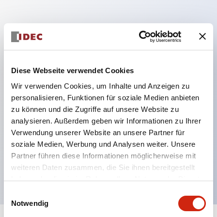
Hauptmerkmale
DPDT-Modell
RY-Serie goldbeschichtete Kontakte Standard
Diese Webseite verwendet Cookies
Klingen-Steckverbinder oder
Wir verwenden Cookies, um Inhalte und Anzeigen zu
Leiterplattenanschlüsse
personalisieren, Funktionen für soziale Medien anbieten
zu können und die Zugriffe auf unsere Website zu
Optionen umfassen Kontrollleuchte, Prüftaste und
analysieren. Außerdem geben wir Informationen zu Ihrer
obere Montagehalterung
Verwendung unserer Website an unsere Partner für
Montageoptionen umfassen obere Montage, DIN-
soziale Medien, Werbung und Analysen weiter. Unsere
Fassung, Leiterplattenfassung oder Schalttafel-
Partner führen diese Informationen möglicherweise mit
weiteren Daten zusammen, die Sie ihnen bereitgestellt
Fassung
haben oder die sie im Rahmen Ihrer Nutzung der Dienste
gesammelt haben.
Einwilligungsauswahl
Notwendig